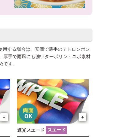
で使用する場合は、安価で薄手のテトロンポン
、厚手で雨風にも強いターポリン・ユポ素材
めです。
+
+
遮光スエード
スエード