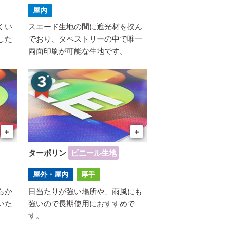
屋内
くい
スエード生地の間に遮光材を挟ん
した
でおり、タペストリーの中で唯一
両面印刷が可能な生地です。
+
+
ターポリン
ビニール生地
屋外・屋内
厚手
らか
日当たりが強い場所や、雨風にも
いた
強いので長期使用におすすめで
す。