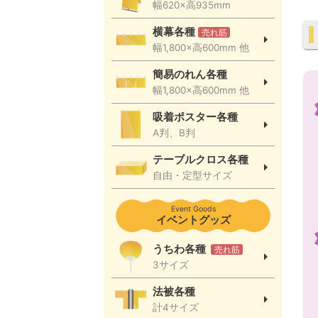
幅620×高935mm
横幕各種
売れ筋
幅1,800×高600mm 他
簡易のれん各種
幅1,800×高600mm 他
吸着ポスター各種
A判、B判
テーブルクロス各種
自由・定型サイズ
Event Goods
イベントグッズ
うちわ各種
売れ筋
3サイズ
法被各種
計4サイズ