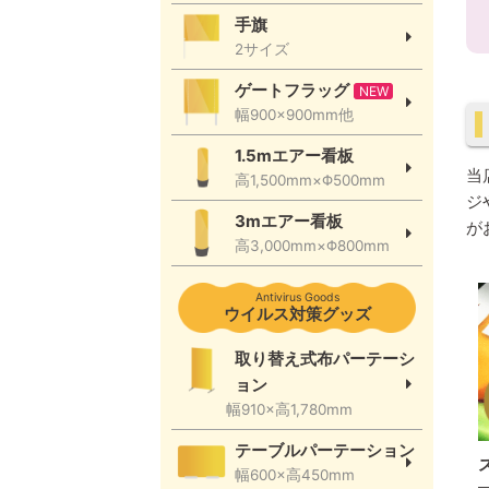
手旗
2サイズ
ゲートフラッグ
NEW
幅900×900mm他
1.5mエアー看板
当
高1,500mm×Φ500mm
ジ
3mエアー看板
が
高3,000mm×Φ800mm
Antivirus Goods
ウイルス対策グッズ
取り替え式布パーテーシ
ョン
幅910×高1,780mm
テーブルパーテーション
幅600×高450mm