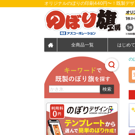
オリジナルのぼりの印刷440円〜！既製デ
全商品一覧
はじめ
の
検索