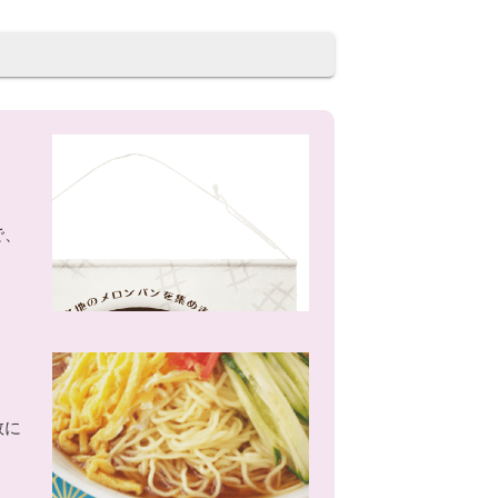
で、
数に