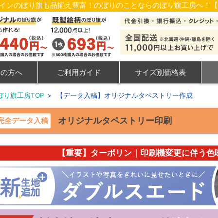
ザインのぼり旗も品揃え豊富！のぼりのことならのぼり旗工房へ！
ての方へ
ご利用ガイド
サイズ別価格表
ぼり旗工房TOP
>
【データ入稿】オリジナルタペストリー作成
オリジナルタペストリー印刷
完全データ入稿
【重要】ターポリン｜印刷機変更に伴う色