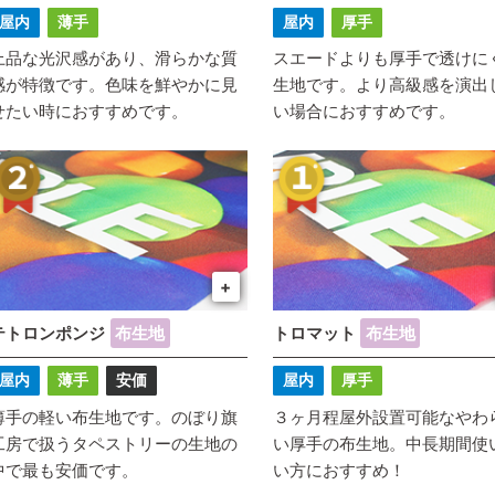
屋内
薄手
屋内
厚手
上品な光沢感があり、滑らかな質
スエードよりも厚手で透けに
感が特徴です。色味を鮮やかに見
生地です。より高級感を演出
せたい時におすすめです。
い場合におすすめです。
+
テトロンポンジ
布生地
トロマット
布生地
屋内
薄手
安価
屋内
厚手
薄手の軽い布生地です。のぼり旗
３ヶ月程屋外設置可能なやわ
工房で扱うタペストリーの生地の
い厚手の布生地。中長期間使
中で最も安価です。
い方におすすめ！