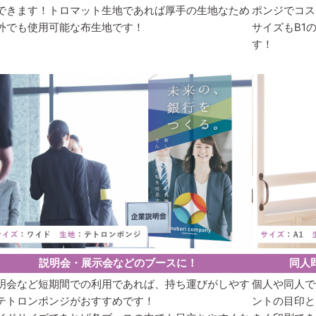
できます！トロマット生地であれば厚手の生地なため
ポンジでコス
外でも使用可能な布生地です！
サイズもB1
す！
説明会・展示会などのブースに！
同人
明会など短期間での利用であれば、持ち運びがしやす
個人や同人で
テトロンポンジがおすすめです！
ントの目印と