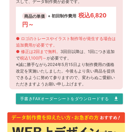
スして、データ制作費が必要です。
税込6,820
商品の単価
+ 初回制作費用
円～
● ロゴのトレースやイラスト制作等が発生する場合は
追加費用が必要です。
● 修正は2回まで無料。
3回目以降は、1回につき追加
で
税込1,100円～
が必要です。
※誠に勝手ながら2024年5月15日より制作費用の価格
改定を実施いたしました。今後もより良い商品を提供
できるように努めて参りますので、変わらぬご愛顧い
ただきますようお願い申し上げます。
手書きFAXオーダーシートをダウンロードする
file_download