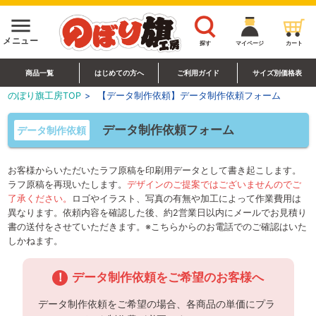
menu
メニュー
探す
マイページ
カート
商品一覧
はじめての方へ
ご利用ガイド
サイズ別価格表
のぼり旗工房TOP
>
【データ制作依頼】データ制作依頼フォーム
データ制作依頼フォーム
データ制作依頼
お客様からいただいたラフ原稿を印刷用データとして書き起こします。
ラフ原稿を再現いたします。
デザインのご提案ではございませんのでご
了承ください。
ロゴやイラスト、写真の有無や加工によって作業費用は
異なります。依頼内容を確認した後、約2営業日以内にメールでお見積り
書の送付をさせていただきます。※こちらからのお電話でのご確認はいた
しかねます。
！
データ制作依頼をご希望のお客様へ
データ制作依頼をご希望の場合、各商品の単価にプラ