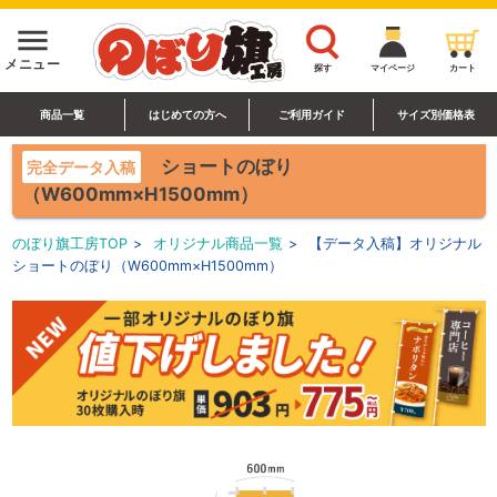
menu
メニュー
探す
マイページ
カート
商品一覧
はじめての方へ
ご利用ガイド
サイズ別価格表
ショートのぼり
完全データ入稿
（W600mm×H1500mm）
のぼり旗工房TOP
>
オリジナル商品一覧
>
【データ入稿】オリジナル
ショートのぼり（W600mm×H1500mm）