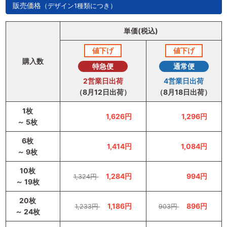
販売価格
（デザイン1種類につき）
単価(税込)
値下げ
値下げ
購入数
特急便
通常便
2営業日出荷
4営業日出荷
（
8月12日
出荷）
（
8月18日
出荷）
1枚
1,626円
1,296円
～ 5枚
6枚
1,414円
1,084円
～ 9枚
10枚
1,284円
994円
1,324円
～ 19枚
20枚
1,186円
896円
1,233円
903円
～ 24枚