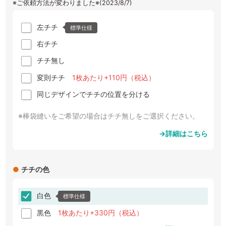
※ご依頼方法が変わりました※(2023/8/7)
左チチ
標準仕様
右チチ
チチ無し
変則チチ
1枚あたり+110円（税込）
同じデザインでチチの位置を分ける
※棒袋縫いをご希望の場合はチチ無しをご選択ください。
→詳細はこちら
●
チチの色
白色
標準仕様
黒色
1枚あたり+330円（税込）