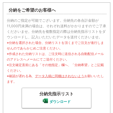
分納をご希望のお客様へ
分納のご指定が可能でございます。分納先の各合計金額が
11,000円未満の場合は、それぞれ送料がかかりますのでご了承
くださいませ。分納先を複数指定の際は分納先指示リストをダ
ウンロードし、記入いただいたデータを送付くださいませ。
※分納を選択された場合、分納リストを頂くまでご注文が進行しま
せんのであらかじめご注意ください。
※作成された分納リストは、ご注文時に送信される自動配信メール
のアドレスへメールにてご送付ください。
※注文確定直前にある「その他指定」欄へ、「分納希望」とご記載
ください。
※確認が遅れる為、
データ入稿に同梱はされないよう
お願いいたし
ます。
分納先指示リスト
ダウンロード