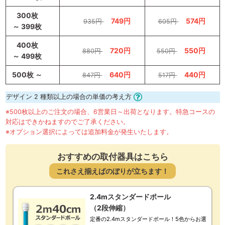
300枚
749円
574円
935円
605円
～ 399枚
400枚
720円
550円
880円
550円
～ 499枚
500枚 ～
640円
440円
847円
517円
デザイン 2 種類以上の場合の単価の考え方
※500枚以上のご注文の場合、6営業日～出荷となります。特急コースの
対応はできかねますのでご了承ください。
※オプション選択によっては追加料金が発生いたします。
おすすめの取付器具はこちら
これさえ揃えばのぼりが立ちます！
2.4mスタンダードポール
（2段伸縮）
定番の2.4mスタンダードポール！5色からお選