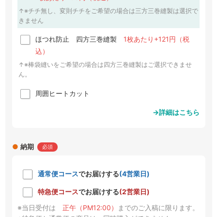
↑※チチ無し、変則チチをご希望の場合は三方三巻縫製は選択で
きません
ほつれ防止 四方三巻縫製
1枚あたり+121円（税
込）
↑※棒袋縫いをご希望の場合は四方三巻縫製はご選択できませ
ん。
周囲ヒートカット
→詳細はこちら
●
納期
必須
通常便コース
でお届けする
(4営業日)
特急便コース
でお届けする
(2営業日)
※当日受付は
正午（PM12:00）
までのご入稿に限ります。