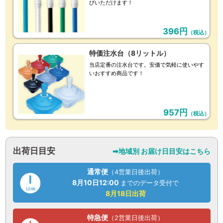
びいただけます！
396円
（税込）
特価注水台（8リットル）
当店定番の注水台です。安価で気軽に使いやす
いおすすめ商品です！
957円
（税込）
出荷日目安
➡地域別 お届け日目安はこちら
通常便
（4営業日後出荷）
8月10日
12:00
までのデータ受付で
8月18日
出荷
特急便
（2営業日後出荷）