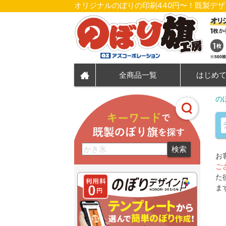
オリジナルのぼりの印刷440円〜！既製デ
全商品一覧
はじめ
の
検索
お
ご
た
ま