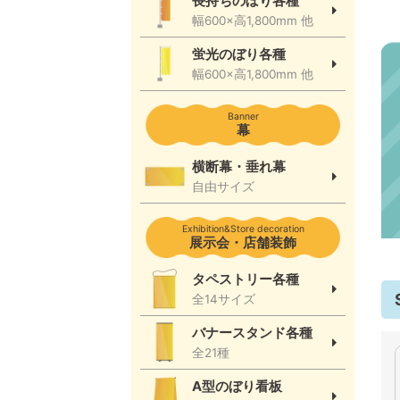
長持ちのぼり各種
幅600×高1,800mm 他
蛍光のぼり各種
幅600×高1,800mm 他
Banner
幕
横断幕・垂れ幕
自由サイズ
Exhibition&Store decoration
展示会・店舗装飾
タペストリー各種
全14サイズ
バナースタンド各種
全21種
A型のぼり看板