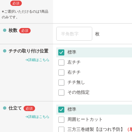
必須
※ご選択いただけるのは1商品
のみです。
枚数
必須
枚
チチの取り付け位置
標準
→詳細はこちら
左チチ
右チチ
チチ無し
その他指定
仕立て
必須
標準
→詳細はこちら
周囲ヒートカット
三方三巻縫製【ほつれ予防】
（単