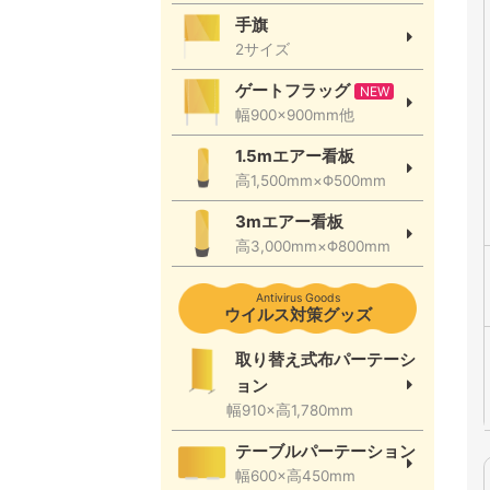
手旗
2サイズ
ゲートフラッグ
NEW
幅900×900mm他
1.5mエアー看板
高1,500mm×Φ500mm
3mエアー看板
高3,000mm×Φ800mm
Antivirus Goods
ウイルス対策グッズ
取り替え式布パーテーシ
ョン
幅910×高1,780mm
テーブルパーテーション
幅600×高450mm