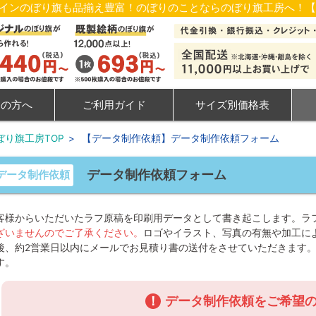
ザインのぼり旗も品揃え豊富！のぼりのことならのぼり旗工房へ！
ての方へ
ご利用ガイド
サイズ別価格表
ぼり旗工房TOP
>
【データ制作依頼】データ制作依頼フォーム
データ制作依頼フォーム
データ制作依頼
客様からいただいたラフ原稿を印刷用データとして書き起こします。ラ
ざいませんのでご了承ください。
ロゴやイラスト、写真の有無や加工に
後、約2営業日以内にメールでお見積り書の送付をさせていただきます
す。
！
データ制作依頼をご希望