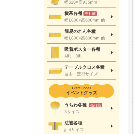
幅620×高935mm
横幕各種
売れ筋
幅1,800×高600mm 他
簡易のれん各種
幅1,800×高600mm 他
吸着ポスター各種
A判、B判
テーブルクロス各種
自由・定型サイズ
Event Goods
イベントグッズ
うちわ各種
売れ筋
3サイズ
法被各種
計4サイズ