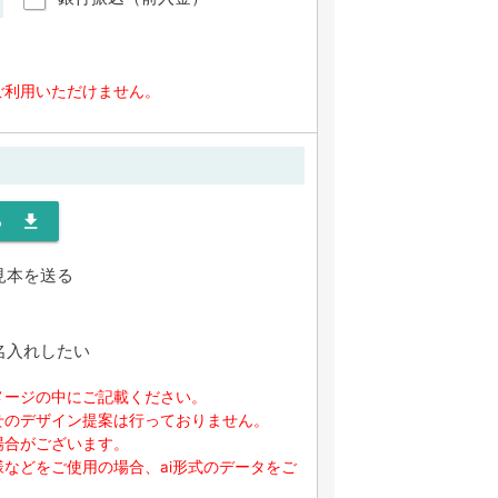
ご利用いただけません。
る
file_download
見本を送る
名入れしたい
メージの中にご記載ください。
せのデザイン提案は行っておりません。
場合がございます。
などをご使用の場合、ai形式のデータをご