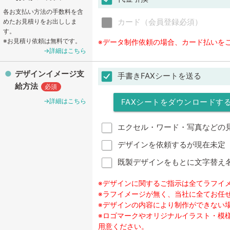
各お支払い方法の手数料を含
カード（会員登録必須）
めたお見積りをお出ししま
す。
※お見積り依頼は無料です。
※データ制作依頼の場合、カード払いを
→詳細はこちら
デザインイメージ支
手書きFAXシートを送る
給方法
必須
FAXシートをダウンロードす
→詳細はこちら
エクセル・ワード・写真などの
デザインを依頼するが現在未定
既製デザインをもとに文字替え
※デザインに関するご指示は全てラフイ
※ラフイメージが無く、当社に全てお任
※デザインの内容により制作ができない
※ロゴマークやオリジナルイラスト・模様
用意ください。