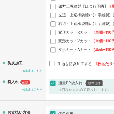
四方三巻縫製【ほつれ予防】
（単
左辺・上辺棒袋縫い(Ｌ字縫製)
（
右辺・上辺棒袋縫い(Ｌ字縫製)
（
変形カットRカット
（単価+110
変形カットVカット
（単価+110
変形カットAカット
（単価+110
防炎加工
生地を防炎加工する
1枚あたり
→詳細はこちら
袋入れ
必須
適量PP袋入れ
標準仕様
→詳細はこちら
→何枚かまとめて袋入れします。
お支払い方法
代金引換