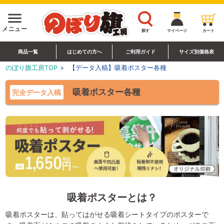
menu
メニュー
探す
マイページ
カート
商品一覧
はじめての方へ
ご利用ガイド
サイズ別価格表
のぼり旗工房TOP
>
【データ入稿】吸着ポスター各種
吸着ポスター各種
完全データ入稿
吸着ポスターとは？
吸着ポスターは、貼ってはがせる吸着シートタイプのポスターで