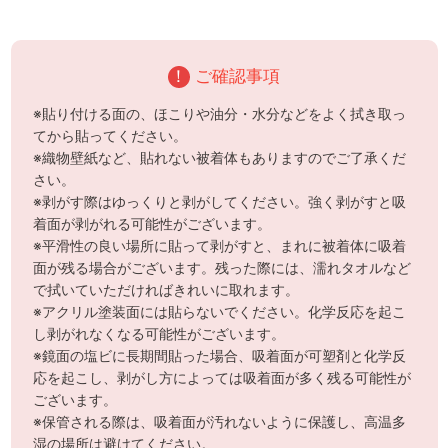
！
ご確認事項
※貼り付ける面の、ほこりや油分・水分などをよく拭き取っ
てから貼ってください。
※織物壁紙など、貼れない被着体もありますのでご了承くだ
さい。
※剥がす際はゆっくりと剥がしてください。強く剥がすと吸
着面が剥がれる可能性がございます。
※平滑性の良い場所に貼って剥がすと、まれに被着体に吸着
面が残る場合がございます。残った際には、濡れタオルなど
で拭いていただければきれいに取れます。
※アクリル塗装面には貼らないでください。化学反応を起こ
し剥がれなくなる可能性がございます。
※鏡面の塩ビに長期間貼った場合、吸着面が可塑剤と化学反
応を起こし、剥がし方によっては吸着面が多く残る可能性が
ございます。
※保管される際は、吸着面が汚れないように保護し、高温多
湿の場所は避けてください。