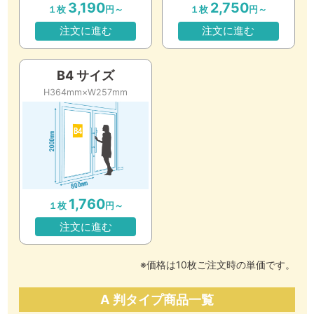
3,190
2,750
１枚
円～
１枚
円～
注文に進む
注文に進む
B4 サイズ
H364mm×W257mm
1,760
１枚
円～
注文に進む
※価格は10枚ご注文時の単価です。
A 判タイプ商品一覧