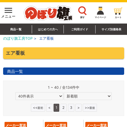
menu
メニュー
探す
マイページ
カート
商品一覧
はじめての方へ
ご利用ガイド
サイズ別価格表
のぼり旗工房TOP
>
エア看板
エア看板
商品一覧
1 ~ 40 / 全134件中
<<
<
1
2
3
>
>>
最初
最後
メーカー直送
メーカー直送
メーカー直送