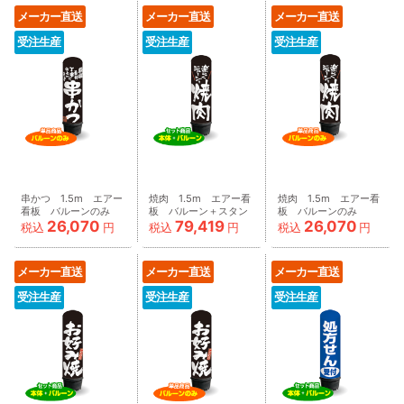
メーカー直送
メーカー直送
メーカー直送
受注生産
受注生産
受注生産
串かつ 1.5m エアー
焼肉 1.5m エアー看
焼肉 1.5m エアー看
看板 バルーンのみ
板 バルーン＋スタン
板 バルーンのみ
26,070
79,419
26,070
AR090045IN_C
ド AR090046IN
AR090046IN_C
税込
円
税込
円
税込
円
メーカー直送
メーカー直送
メーカー直送
受注生産
受注生産
受注生産