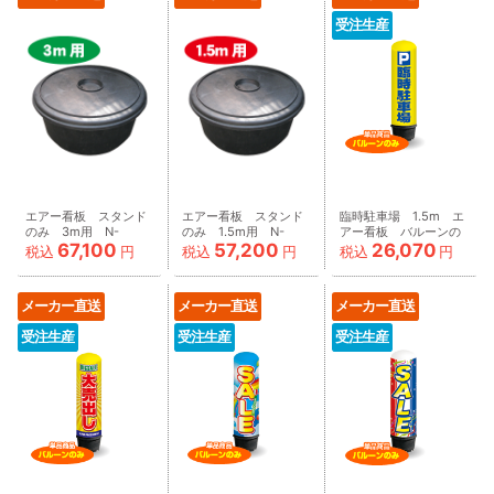
受注生産
エアー看板 スタンド
エアー看板 スタンド
臨時駐車場 1.5m エ
のみ 3m用 N-
のみ 1.5m用 N-
アー看板 バルーンの
67,100
57,200
26,070
1834_stand
1839_stand
み
税込
円
税込
円
税込
円
AR090001IN_C
メーカー直送
メーカー直送
メーカー直送
受注生産
受注生産
受注生産