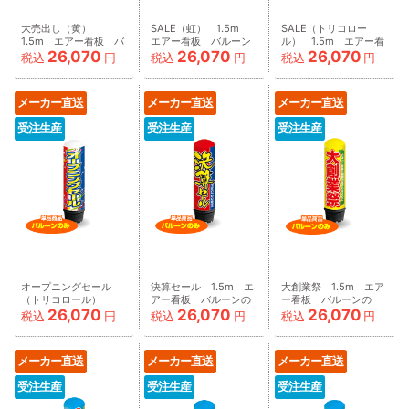
大売出し（黄）
SALE（虹） 1.5m
SALE（トリコロー
1.5m エアー看板 バ
エアー看板 バルーン
ル） 1.5m エアー看
26,070
26,070
26,070
ルーンのみ
のみ
板 バルーンのみ
税込
円
税込
円
税込
円
AR090010IN_C
AR090011IN_C
AR090012IN_C
メーカー直送
メーカー直送
メーカー直送
受注生産
受注生産
受注生産
オープニングセール
決算セール 1.5m エ
大創業祭 1.5m エア
（トリコロール）
アー看板 バルーンの
ー看板 バルーンの
26,070
26,070
26,070
1.5m エアー看板 バ
み
み
税込
円
税込
円
税込
円
ルーンのみ
AR090014IN_C
AR090015IN_C
AR090013IN_C
メーカー直送
メーカー直送
メーカー直送
受注生産
受注生産
受注生産