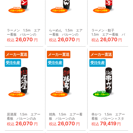
ラーメン 1.5m エア
らーめん 1.5m エア
ラーメン・餃子
ー看板 バルーンの
ー看板 バルーンの
1.5m エアー看板 バ
26,070
26,070
26,070
み
み
ルーンのみ
税込
円
税込
円
税込
円
AR090040IN_C
AR090041IN_C
AR090042IN_C
メーカー直送
メーカー直送
メーカー直送
受注生産
受注生産
受注生産
居酒屋 1.5m エアー
焼鳥 1.5m エアー看
串かつ 1.5m エアー
看板 バルーンのみ
板 バルーンのみ
看板 バルーン＋スタ
26,070
26,070
79,419
AR090043IN_C
AR090044IN_C
ンド
税込
円
税込
円
税込
円
AR090045IN