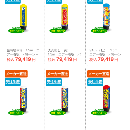
臨時駐車場 1.5m エ
大売出し（黄）
SALE（虹） 1.5m
アー看板 バルーン＋
1.5m エアー看板 バ
エアー看板 バルーン
79,419
79,419
79,419
スタンド
ルーン＋スタンド
＋スタンド
税込
円
税込
円
税込
円
AR090001IN
AR090010IN
AR090011IN
メーカー直送
メーカー直送
メーカー直送
受注生産
受注生産
受注生産