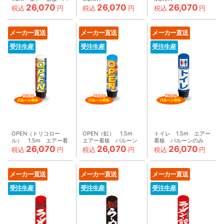
26,070
26,070
26,070
ルーンのみ
CHRISTMAS（サン
CHRISTMAS（スノー
税込
円
税込
円
税込
円
AR090019IN_C
タ） エアー看板 バ
マン） エアー看板
ルーンのみ
バルーンのみ
AR090020IN_C
AR090021IN_C
メーカー直送
メーカー直送
メーカー直送
受注生産
受注生産
受注生産
OPEN（トリコロー
OPEN（虹） 1.5m
トイレ 1.5m エアー
ル） 1.5m エアー看
エアー看板 バルーン
看板 バルーンのみ
26,070
26,070
26,070
板 バルーンのみ
のみ
AR090030IN_C
税込
円
税込
円
税込
円
AR090022IN_C
AR090023IN_C
メーカー直送
メーカー直送
メーカー直送
受注生産
受注生産
受注生産