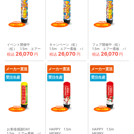
イベント開催中
キャンペーン（虹）
フェア開催中（虹）
（虹） 1.5m エアー
1.5m エアー看板 バ
1.5m エアー看板 バ
26,070
26,070
26,070
看板 バルーンのみ
ルーンのみ
ルーンのみ
税込
円
税込
円
税込
円
AR090016IN_C
AR090017IN_C
AR090018IN_C
メーカー直送
メーカー直送
メーカー直送
受注生産
受注生産
受注生産
お客様感謝DAY
HAPPY 1.5m
HAPPY 1.5m
1.5m エアー看板 バ
MERRY
MERRY