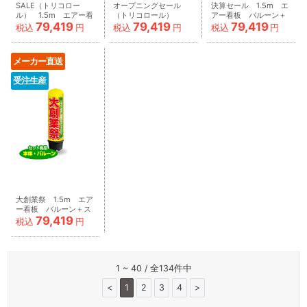
SALE（トリコロー
オープニングセール
決算セール 1.5m エ
ル） 1.5m エアー看
（トリコロール）
アー看板 バルーン＋
79,419
79,419
79,419
板 バルーン＋スタン
1.5m エアー看板 バ
スタンド
税込
円
税込
円
税込
円
ド AR090012IN
ルーン＋スタンド
AR090014IN
AR090013IN
メーカー直送
受注生産
大創業祭 1.5m エア
ー看板 バルーン＋ス
79,419
タンド
税込
円
AR090015IN
1 ~ 40 / 全134件中
<
1
2
3
4
>