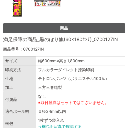
商品
満足保障の商品_黒のぼり旗(60×180ｾﾝﾁ)_0700127IN
商品番号：0700127IN
サイズ
幅600mm×高さ1,800mm
印刷方法
フルカラーダイレクト捺染印刷
生地
テトロンポンジ（ポリエステル100％）
加工
三方三巻縫製
なし
付属品
※取付器具はセットではございません。
適合ポール幅
直径34mm以内
1枚ずつ袋入れ
梱包
→梱包を写真で確認する