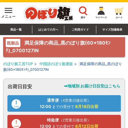
menu
メニュー
探す
マイページ
カート
商品一覧
はじめての方へ
ご利用ガイド
サイズ別価格表
満足保障の商品_黒のぼり旗(60×180ｾﾝ
既製品
ﾁ)_0700127IN
のぼり旗工房TOP
>
中国語のぼり旗通販
>
満足保障の商品_黒のぼり
旗(60×180ｾﾝﾁ)_0700127IN
➡地域別 お届け日目安はこちら
出荷日目安
通常便
（4営業日後出荷）
12:00
8月18日
出荷
までの受付で
特急便
（2営業日後出荷）
12:00
8月12日
出荷
までの受付で