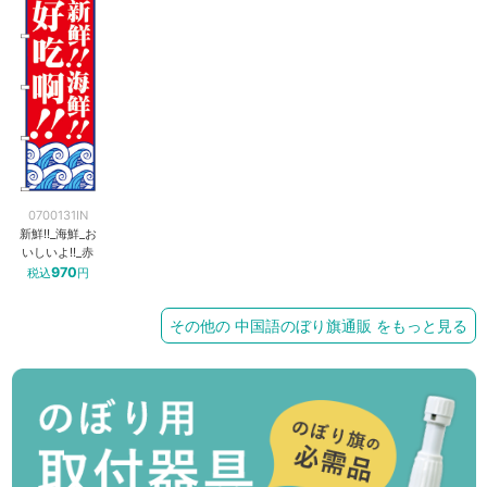
0700131IN
新鮮!!_海鮮_お
いしいよ!!_赤
970
税込
円
その他の 中国語のぼり旗通販 をもっと見る