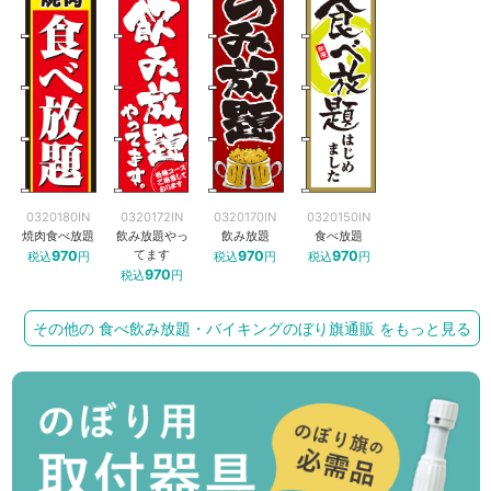
0320180IN
0320172IN
0320170IN
0320150IN
焼肉食べ放題
飲み放題やっ
飲み放題
食べ放題
てます
970
970
970
税込
円
税込
円
税込
円
970
税込
円
その他の 食べ飲み放題・バイキングのぼり旗通販 をもっと見る