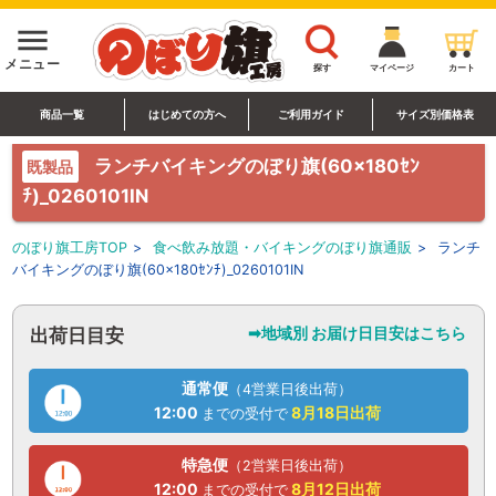
menu
メニュー
探す
マイページ
カート
商品一覧
はじめての方へ
ご利用ガイド
サイズ別価格表
ランチバイキングのぼり旗(60×180ｾﾝ
既製品
ﾁ)_0260101IN
のぼり旗工房TOP
>
食べ飲み放題・バイキングのぼり旗通販
>
ランチ
バイキングのぼり旗(60×180ｾﾝﾁ)_0260101IN
➡地域別 お届け日目安はこちら
出荷日目安
通常便
（4営業日後出荷）
12:00
8月18日
出荷
までの受付で
特急便
（2営業日後出荷）
12:00
8月12日
出荷
までの受付で