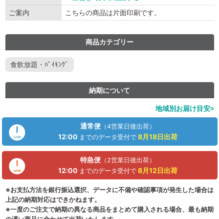
ご案内
こちらの商品は片面印刷です。
商品カテゴリー
食飲放題・ﾊﾞｲｷﾝｸﾞ
納期について
地域別お届け目安
通常便
（4営業日後出荷）
12:00
8月18日
出荷
までのデータ受付で
特急便
（2営業日後出荷）
12:00
8月12日
出荷
までのデータ受付で
※お支払方法を銀行振込選択、データに不備や確認事項が発生した場合は
上記の納期対応はできかねます。
※一度のご注文で納期の異なる商品をまとめて購入される場合、最も納期