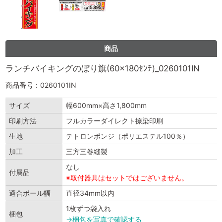
商品
ランチバイキングのぼり旗(60×180ｾﾝﾁ)_0260101IN
商品番号：0260101IN
サイズ
幅600mm×高さ1,800mm
印刷方法
フルカラーダイレクト捺染印刷
生地
テトロンポンジ（ポリエステル100％）
加工
三方三巻縫製
なし
付属品
※取付器具はセットではございません。
適合ポール幅
直径34mm以内
1枚ずつ袋入れ
梱包
→梱包を写真で確認する