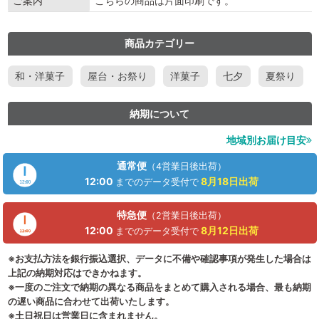
ご案内
こちらの商品は片面印刷です。
商品カテゴリー
和・洋菓子
屋台・お祭り
洋菓子
七夕
夏祭り
納期について
地域別お届け目安
通常便
（4営業日後出荷）
12:00
8月18日
出荷
までのデータ受付で
特急便
（2営業日後出荷）
12:00
8月12日
出荷
までのデータ受付で
※お支払方法を銀行振込選択、データに不備や確認事項が発生した場合は
上記の納期対応はできかねます。
※一度のご注文で納期の異なる商品をまとめて購入される場合、最も納期
の遅い商品に合わせて出荷いたします。
※土日祝日は営業日に含まれません。