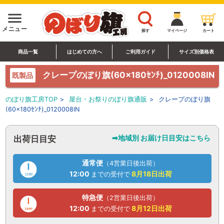
menu
メニュー
探す
マイページ
カート
商品一覧
はじめての方へ
ご利用ガイド
サイズ別価格表
クレープのぼり旗(60×180ｾﾝﾁ)_0120008IN
既製品
のぼり旗工房TOP
>
屋台・お祭りのぼり旗通販
>
クレープのぼり旗
(60×180ｾﾝﾁ)_0120008IN
➡地域別 お届け日目安はこちら
出荷日目安
通常便
（4営業日後出荷）
12:00
8月18日
出荷
までの受付で
特急便
（2営業日後出荷）
12:00
8月12日
出荷
までの受付で