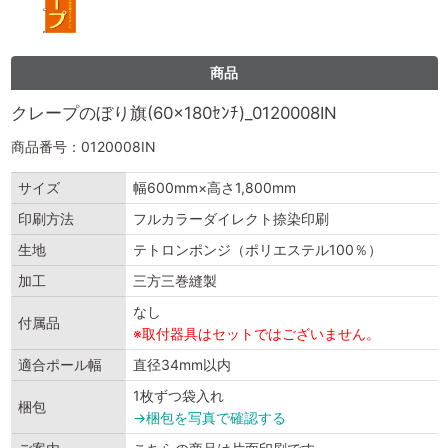
商品
クレープのぼり旗(60×180ｾﾝﾁ)_0120008IN
商品番号：0120008IN
サイズ
幅600mm×高さ1,800mm
印刷方法
フルカラーダイレクト捺染印刷
生地
テトロンポンジ（ポリエステル100％）
加工
三方三巻縫製
なし
付属品
※取付器具はセットではございません。
適合ポール幅
直径34mm以内
1枚ずつ袋入れ
梱包
→梱包を写真で確認する