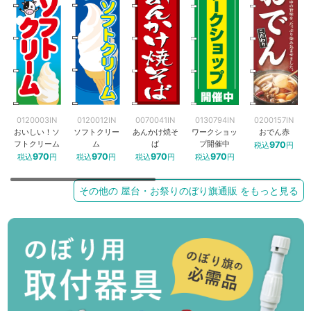
0120003IN
0120012IN
0070041IN
0130794IN
0200157IN
おいしい！ソ
ソフトクリー
あんかけ焼そ
ワークショッ
おでん赤
フトクリーム
ム
ば
プ開催中
970
税込
円
970
970
970
970
税込
円
税込
円
税込
円
税込
円
その他の 屋台・お祭りのぼり旗通販 をもっと見る