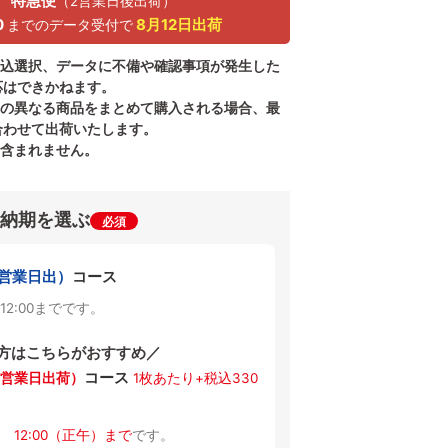
特急便
（2営業日後出荷）
0
8月12日
出荷
までのデータ受付で
振込選択、データに不備や確認事項が発生した
応はできかねます。
期の異なる商品をまとめて購入される場合、最
合わせて出荷いたします。
に含まれません。
納期を選ぶ
必須
4営業日出）
コース
12:00までです。
方はこちらがおすすめ／
コース
営業日出荷）
1枚あたり+税込330
は
12:00（正午）まで
です。