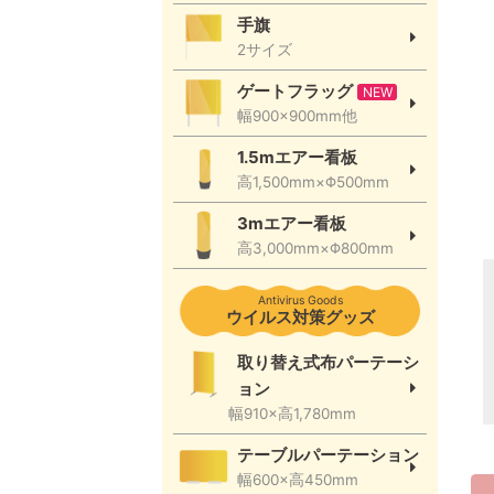
手旗
2サイズ
ゲートフラッグ
NEW
幅900×900mm他
1.5mエアー看板
高1,500mm×Φ500mm
3mエアー看板
高3,000mm×Φ800mm
Antivirus Goods
ウイルス対策グッズ
取り替え式布パーテーシ
ョン
幅910×高1,780mm
テーブルパーテーション
幅600×高450mm