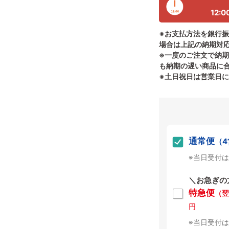
12:0
※お支払方法を銀行
場合は上記の納期対
※一度のご注文で納
も納期の遅い商品に
※土日祝日は営業日
通常便
（
※当日受付は
＼お急ぎの
特急便
（翌
円
※当日受付