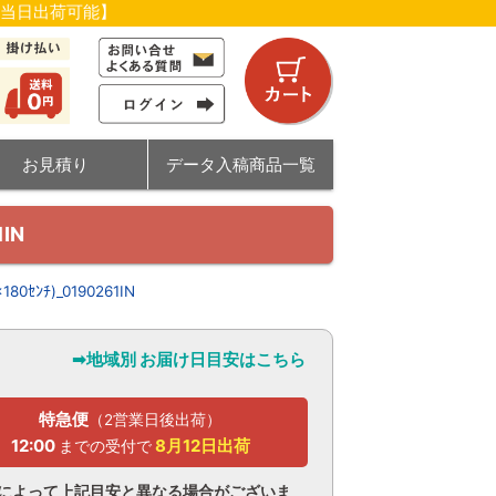
【当日出荷可能】
お見積り
データ入稿商品一覧
IN
ﾝﾁ)_0190261IN
➡地域別 お届け日目安はこちら
特急便
（2営業日後出荷）
12:00
8月12日
出荷
までの受付で
認によって上記目安と異なる場合がございま