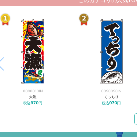
このカテゴリの人気TOP
0090010IN
0090090IN
大漁
てっちり
970
970
税込
円
税込
円