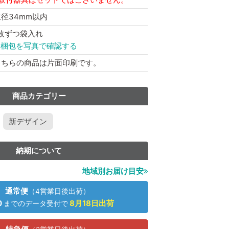
径34mm以内
1枚ずつ袋入れ
→梱包を写真で確認する
こちらの商品は片面印刷です。
商品カテゴリー
新デザイン
納期について
地域別お届け目安
通常便
（4営業日後出荷）
0
8月18日
出荷
までのデータ受付で