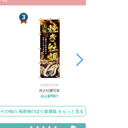
10
0090031IN
0090007
焼き牡蠣写真
鮮魚赤
970
97
税込
円
税込
その他の 海産物のぼり旗通販 をもっと見る