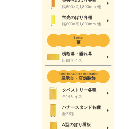
長持ちのぼり各種
幅600×高1,800mm 他
蛍光のぼり各種
幅600×高1,800mm 他
Banner
幕
横断幕・垂れ幕
自由サイズ
Exhibition&Store decoration
展示会・店舗装飾
タペストリー各種
全14サイズ
バナースタンド各種
全21種
A型のぼり看板