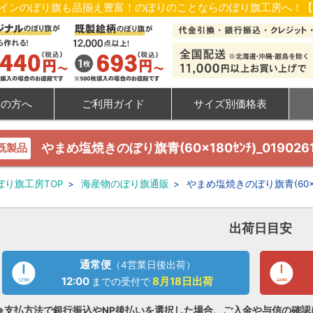
ザインのぼり旗も品揃え豊富！のぼりのことならのぼり旗工房へ！
ての方へ
ご利用ガイド
サイズ別価格表
やまめ塩焼きのぼり旗青(60×180ｾﾝﾁ)_0190261
既製品
ぼり旗工房TOP
>
海産物のぼり旗通販
>
やまめ塩焼きのぼり旗青(60×180ｾ
出荷日目安
通常便
（4営業日後出荷）
12:00
8月18日
出荷
までの受付で
※支払方法で銀行振込やNP後払いを選択した場合、ご入金や与信の確