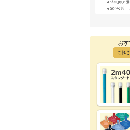
※特急便と
※500枚以
おす
これ