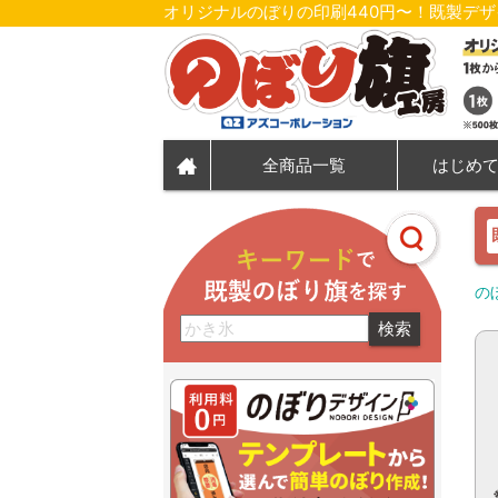
オリジナルのぼりの印刷440円〜！既製デ
全商品一覧
はじめ
の
検索