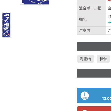
適合ポール幅
直
梱包
ご案内
海産物
和食
12:0