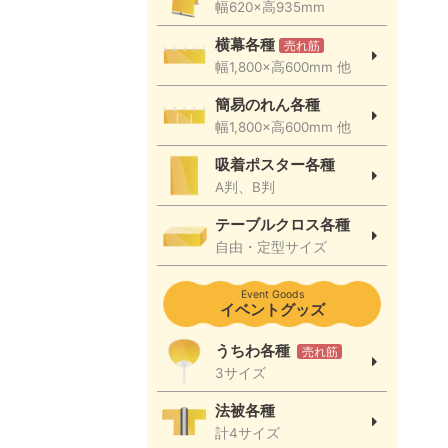
幅620×高935mm
横幕各種
売れ筋
幅1,800×高600mm 他
簡易のれん各種
幅1,800×高600mm 他
吸着ポスター各種
A判、B判
テーブルクロス各種
自由・定型サイズ
Event Goods
イベントグッズ
うちわ各種
売れ筋
3サイズ
法被各種
計4サイズ