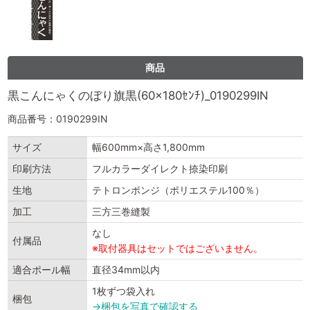
商品
黒こんにゃくのぼり旗黒(60×180ｾﾝﾁ)_0190299IN
商品番号：0190299IN
サイズ
幅600mm×高さ1,800mm
印刷方法
フルカラーダイレクト捺染印刷
生地
テトロンポンジ（ポリエステル100％）
加工
三方三巻縫製
なし
付属品
※取付器具はセットではございません。
適合ポール幅
直径34mm以内
1枚ずつ袋入れ
梱包
→梱包を写真で確認する