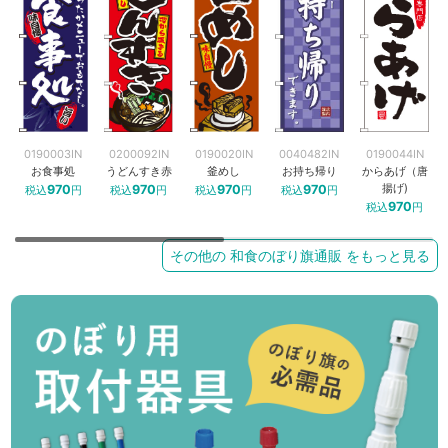
0190003IN
0200092IN
0190020IN
0040482IN
0190044IN
お食事処
うどんすき赤
釜めし
お持ち帰り
からあげ（唐
揚げ)
970
970
970
970
税込
円
税込
円
税込
円
税込
円
970
税込
円
その他の 和食のぼり旗通販 をもっと見る