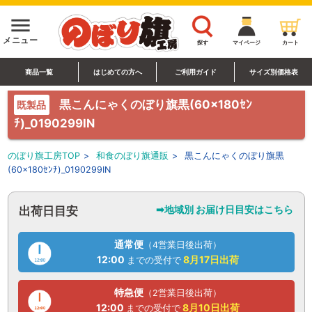
menu
メニュー
探す
マイページ
カート
商品一覧
はじめての方へ
ご利用ガイド
サイズ別価格表
黒こんにゃくのぼり旗黒(60×180ｾﾝ
既製品
ﾁ)_0190299IN
のぼり旗工房TOP
>
和食のぼり旗通販
>
黒こんにゃくのぼり旗黒
(60×180ｾﾝﾁ)_0190299IN
➡地域別 お届け日目安はこちら
出荷日目安
通常便
（4営業日後出荷）
12:00
8月17日
出荷
までの受付で
特急便
（2営業日後出荷）
12:00
8月10日
出荷
までの受付で