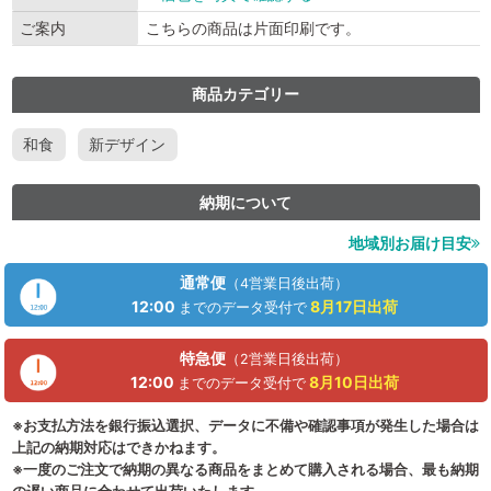
ご案内
こちらの商品は片面印刷です。
商品カテゴリー
和食
新デザイン
納期について
地域別お届け目安
通常便
（4営業日後出荷）
12:00
8月17日
出荷
までのデータ受付で
特急便
（2営業日後出荷）
12:00
8月10日
出荷
までのデータ受付で
※お支払方法を銀行振込選択、データに不備や確認事項が発生した場合は
上記の納期対応はできかねます。
※一度のご注文で納期の異なる商品をまとめて購入される場合、最も納期