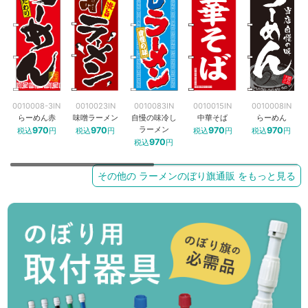
0010008-3IN
0010023IN
0010083IN
0010015IN
0010008IN
らーめん赤
味噌ラーメン
自慢の味冷し
中華そば
らーめん
ラーメン
970
970
970
970
税込
円
税込
円
税込
円
税込
円
970
税込
円
その他の ラーメンのぼり旗通販 をもっと見る