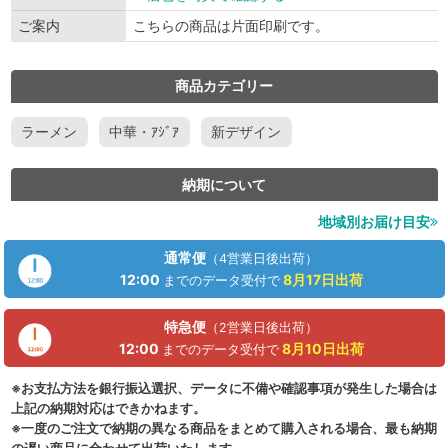
ご案内
こちらの商品は片面印刷です。
商品カテゴリー
ラーメン
中華・ｱｼﾞｱ
新デザイン
納期について
地域別お届け目安
通常便
（4営業日後出荷）
12:00
8月17日
出荷
までのデータ受付で
特急便
（2営業日後出荷）
12:00
8月10日
出荷
までのデータ受付で
※お支払方法を銀行振込選択、データに不備や確認事項が発生した場合は
上記の納期対応はできかねます。
※一度のご注文で納期の異なる商品をまとめて購入される場合、最も納期