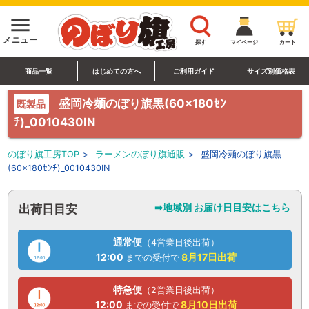
menu
メニュー
探す
マイページ
カート
商品一覧
はじめての方へ
ご利用ガイド
サイズ別価格表
盛岡冷麺のぼり旗黒(60×180ｾﾝ
既製品
ﾁ)_0010430IN
のぼり旗工房TOP
>
ラーメンのぼり旗通販
>
盛岡冷麺のぼり旗黒
(60×180ｾﾝﾁ)_0010430IN
➡地域別 お届け日目安はこちら
出荷日目安
通常便
（4営業日後出荷）
12:00
8月17日
出荷
までの受付で
特急便
（2営業日後出荷）
12:00
8月10日
出荷
までの受付で