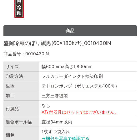
商品
盛岡冷麺のぼり旗黒(60×180ｾﾝﾁ)_0010430IN
商品番号：0010430IN
サイズ
幅600mm×高さ1,800mm
印刷方法
フルカラーダイレクト捺染印刷
生地
テトロンポンジ（ポリエステル100％）
加工
三方三巻縫製
なし
付属品
※取付器具はセットではございません。
適合ポール幅
直径34mm以内
1枚ずつ袋入れ
梱包
→梱包を写真で確認する