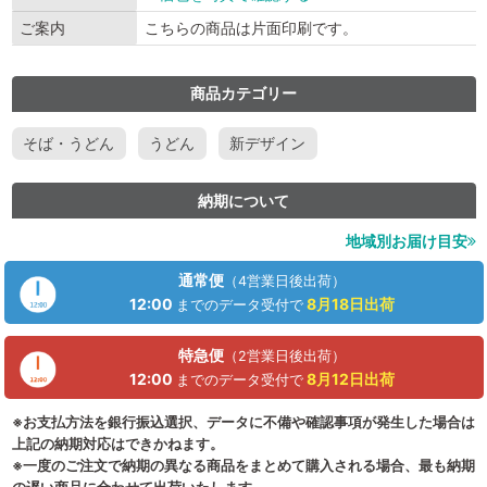
ご案内
こちらの商品は片面印刷です。
商品カテゴリー
そば・うどん
うどん
新デザイン
納期について
地域別お届け目安
通常便
（4営業日後出荷）
12:00
8月18日
出荷
までのデータ受付で
特急便
（2営業日後出荷）
12:00
8月12日
出荷
までのデータ受付で
※お支払方法を銀行振込選択、データに不備や確認事項が発生した場合は
上記の納期対応はできかねます。
※一度のご注文で納期の異なる商品をまとめて購入される場合、最も納期