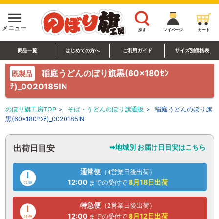
menu
メニュー
探す
マイページ
カート
商品一覧
はじめての方へ
ご利用ガイド
サイズ別価格表
稲庭うどんのぼり旗黒(60×180ｾﾝ
既製品
ﾁ)_0020185IN
のぼり旗工房TOP
>
そば・うどんのぼり旗通販
>
稲庭うどんのぼり旗
黒(60×180ｾﾝﾁ)_0020185IN
➡地域別 お届け日目安はこちら
出荷日目安
通常便
（4営業日後出荷）
12:00
8月18日
出荷
までの受付で
特急便
（2営業日後出荷）
12:00
8月12日
出荷
までの受付で