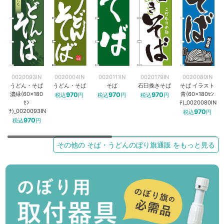
0020093IN
0020004IN
0020111IN
0020179IN
0020080IN
うどん・そば
うどん・そば
そば
石臼挽きそば
そば イラスト
濃緑(60×180
青(60×180ｾﾝ
970
970
970
税込
円
税込
円
税込
円
ｾﾝ
ﾁ)_0020080IN
ﾁ)_0020093IN
970
税込
円
970
税込
円
その他の そば・うどんのぼり旗通販 をもっと見る