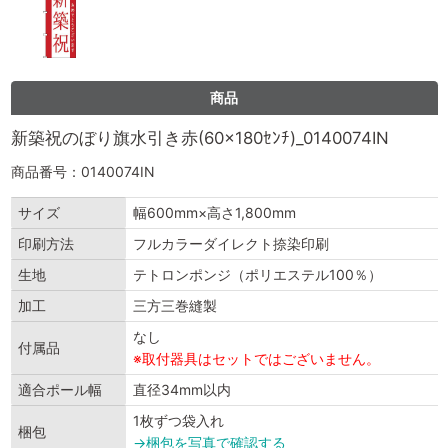
商品
新築祝のぼり旗水引き赤(60×180ｾﾝﾁ)_0140074IN
商品番号：0140074IN
サイズ
幅600mm×高さ1,800mm
印刷方法
フルカラーダイレクト捺染印刷
生地
テトロンポンジ（ポリエステル100％）
加工
三方三巻縫製
なし
付属品
※取付器具はセットではございません。
適合ポール幅
直径34mm以内
1枚ずつ袋入れ
梱包
→梱包を写真で確認する