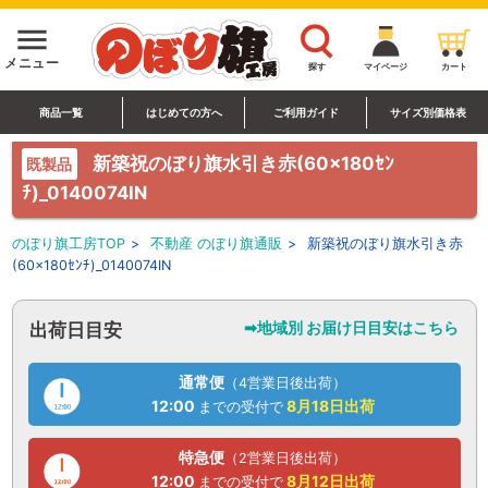
menu
メニュー
探す
マイページ
カート
商品一覧
はじめての方へ
ご利用ガイド
サイズ別価格表
新築祝のぼり旗水引き赤(60×180ｾﾝ
既製品
ﾁ)_0140074IN
のぼり旗工房TOP
>
不動産 のぼり旗通販
>
新築祝のぼり旗水引き赤
(60×180ｾﾝﾁ)_0140074IN
➡地域別 お届け日目安はこちら
出荷日目安
通常便
（4営業日後出荷）
12:00
8月18日
出荷
までの受付で
特急便
（2営業日後出荷）
12:00
8月12日
出荷
までの受付で