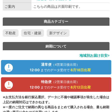
ご案内
こちらの商品は片面印刷です。
商品カテゴリー
不動産
住宅・建築
新デザイン
納期について
地域別お届け目安
通常便
（4営業日後出荷）
12:00
8月18日
出荷
までのデータ受付で
特急便
（2営業日後出荷）
12:00
8月12日
出荷
までのデータ受付で
※お支払方法を銀行振込選択、データに不備や確認事項が発生した場合は
上記の納期対応はできかねます。
※一度のご注文で納期の異なる商品をまとめて購入される場合、最も納期