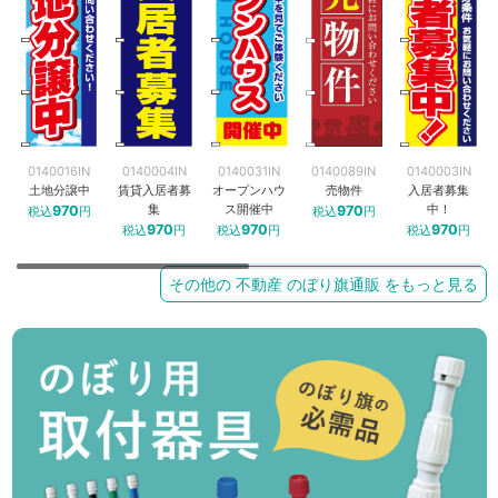
0140016IN
0140004IN
0140031IN
0140089IN
0140003IN
土地分譲中
賃貸入居者募
オープンハウ
売物件
入居者募集
集
ス開催中
中！
970
970
税込
円
税込
円
970
970
970
税込
円
税込
円
税込
円
その他の 不動産 のぼり旗通販 をもっと見る