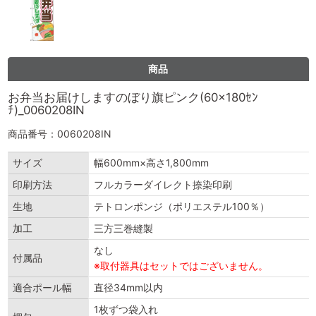
商品
お弁当お届けしますのぼり旗ピンク(60×180ｾﾝ
ﾁ)_0060208IN
商品番号：0060208IN
サイズ
幅600mm×高さ1,800mm
印刷方法
フルカラーダイレクト捺染印刷
生地
テトロンポンジ（ポリエステル100％）
加工
三方三巻縫製
なし
付属品
※取付器具はセットではございません。
適合ポール幅
直径34mm以内
1枚ずつ袋入れ