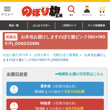
menu
メニュー
探す
マイページ
カート
商品一覧
はじめての方へ
ご利用ガイド
サイズ別価格表
お弁当お届けしますのぼり旗ピンク(60×180
既製品
ｾﾝﾁ)_0060208IN
のぼり旗工房TOP
>
お持ち帰り・宅配のぼり旗通販
>
お弁当お届けし
ますのぼり旗ピンク(60×180ｾﾝﾁ)_0060208IN
➡地域別 お届け日目安はこちら
出荷日目安
通常便
（4営業日後出荷）
12:00
8月12日
出荷
までの受付で
特急便
（2営業日後出荷）
12:00
8月7日
出荷
までの受付で