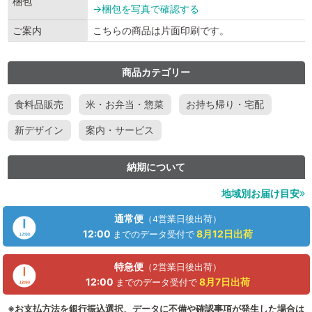
梱包
→梱包を写真で確認する
ご案内
こちらの商品は片面印刷です。
商品カテゴリー
食料品販売
米・お弁当・惣菜
お持ち帰り・宅配
新デザイン
案内・サービス
納期について
地域別お届け目安
通常便
（4営業日後出荷）
12:00
8月12日
出荷
までのデータ受付で
特急便
（2営業日後出荷）
12:00
8月7日
出荷
までのデータ受付で
※お支払方法を銀行振込選択、データに不備や確認事項が発生した場合は