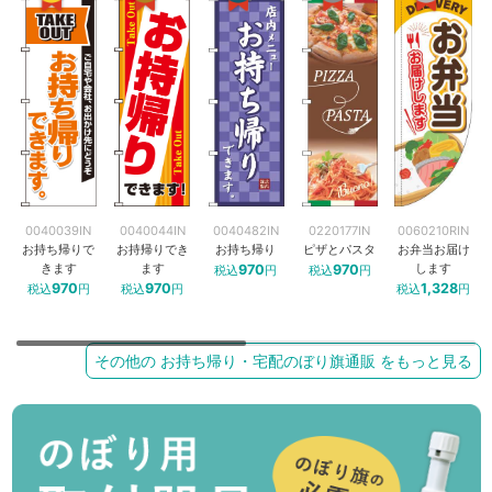
0040039IN
0040044IN
0040482IN
0220177IN
0060210RIN
お持ち帰りで
お持帰りでき
お持ち帰り
ピザとパスタ
お弁当お届け
きます
ます
します
970
970
税込
円
税込
円
970
970
1,328
税込
円
税込
円
税込
円
その他の お持ち帰り・宅配のぼり旗通販 をもっと見る