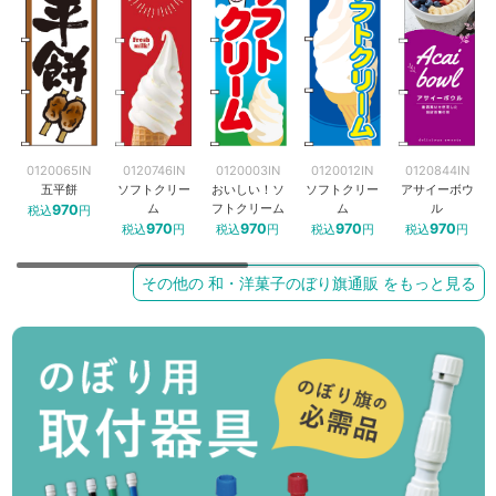
0120065IN
0120746IN
0120003IN
0120012IN
0120844IN
五平餅
ソフトクリー
おいしい！ソ
ソフトクリー
アサイーボウ
ム
フトクリーム
ム
ル
970
税込
円
970
970
970
970
税込
円
税込
円
税込
円
税込
円
その他の 和・洋菓子のぼり旗通販 をもっと見る