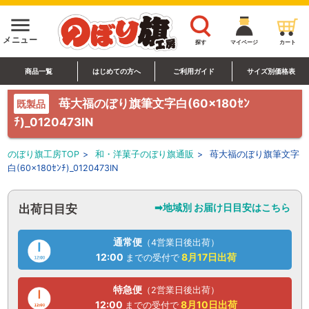
menu
メニュー
探す
マイページ
カート
商品一覧
はじめての方へ
ご利用ガイド
サイズ別価格表
苺大福のぼり旗筆文字白(60×180ｾﾝ
既製品
ﾁ)_0120473IN
のぼり旗工房TOP
>
和・洋菓子のぼり旗通販
>
苺大福のぼり旗筆文字
白(60×180ｾﾝﾁ)_0120473IN
➡地域別 お届け日目安はこちら
出荷日目安
通常便
（4営業日後出荷）
12:00
8月17日
出荷
までの受付で
特急便
（2営業日後出荷）
12:00
8月10日
出荷
までの受付で