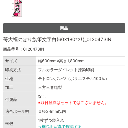
商品
苺大福のぼり旗筆文字白(60×180ｾﾝﾁ)_0120473IN
商品番号：0120473IN
サイズ
幅600mm×高さ1,800mm
印刷方法
フルカラーダイレクト捺染印刷
生地
テトロンポンジ（ポリエステル100％）
加工
三方三巻縫製
なし
付属品
※取付器具はセットではございません。
適合ポール幅
直径34mm以内
1枚ずつ袋入れ
梱包
→梱包を写真で確認する