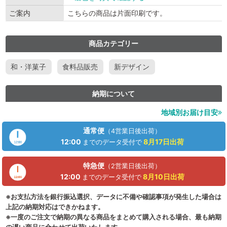
ご案内
こちらの商品は片面印刷です。
商品カテゴリー
和・洋菓子
食料品販売
新デザイン
納期について
地域別お届け目安
通常便
（4営業日後出荷）
12:00
8月17日
出荷
までのデータ受付で
特急便
（2営業日後出荷）
12:00
8月10日
出荷
までのデータ受付で
※お支払方法を銀行振込選択、データに不備や確認事項が発生した場合は
上記の納期対応はできかねます。
※一度のご注文で納期の異なる商品をまとめて購入される場合、最も納期