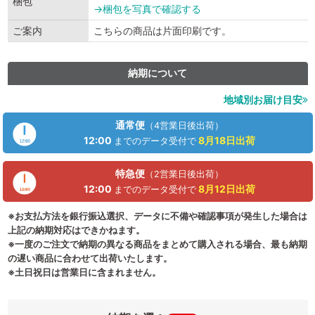
梱包
→梱包を写真で確認する
ご案内
こちらの商品は片面印刷です。
納期について
地域別お届け目安
通常便
（4営業日後出荷）
12:00
8月18日
出荷
までのデータ受付で
特急便
（2営業日後出荷）
12:00
8月12日
出荷
までのデータ受付で
※お支払方法を銀行振込選択、データに不備や確認事項が発生した場合は
上記の納期対応はできかねます。
※一度のご注文で納期の異なる商品をまとめて購入される場合、最も納期
の遅い商品に合わせて出荷いたします。
※土日祝日は営業日に含まれません。