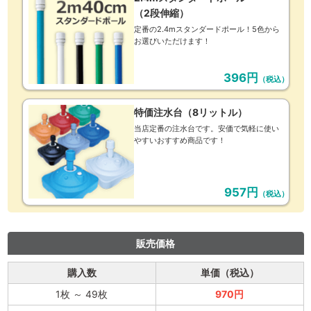
（2段伸縮）
定番の2.4mスタンダードポール！5色から
お選びいただけます！
396円
（税込）
特価注水台（8リットル）
当店定番の注水台です。安価で気軽に使い
やすいおすすめ商品です！
957円
（税込）
販売価格
購入数
単価（税込）
1枚
～
49枚
970円