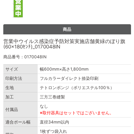
商品
営業中ウイルス感染症予防対策実施店舗黄緑のぼり旗
(60×180ｾﾝﾁ)_0170048IN
商品番号：0170048IN
サイズ
幅600mm×高さ1,800mm
印刷方法
フルカラーダイレクト捺染印刷
生地
テトロンポンジ（ポリエステル100％）
加工
三方三巻縫製
なし
付属品
※取付器具はセットではございません。
適合ポール幅
直径34mm以内
1枚ずつ袋入れ