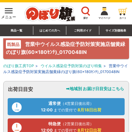
menu
メニュー
探す
マイページ
カート
商品一覧
はじめての方へ
ご利用ガイド
サイズ別価格表
営業中ウイルス感染症予防対策実施店舗黄緑
既製品
のぼり旗(60×180ｾﾝﾁ)_0170048IN
のぼり旗工房TOP
>
ウイルス感染症予防対策のぼり特集
>
営業中ウイ
ルス感染症予防対策実施店舗黄緑のぼり旗(60×180ｾﾝﾁ)_0170048IN
➡地域別 お届け日目安はこちら
出荷日目安
通常便
（4営業日後出荷）
12:00
8月18日
出荷
までの受付で
特急便
（2営業日後出荷）
12:00
8月12日
出荷
までの受付で