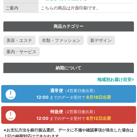
ご案内
こちらの商品は片面印刷です。
商品カテゴリー
美容・エステ
衣類・ファッション
新デザイン
案内・サービス
納期について
地域別お届け目安
通常便
（4営業日後出荷）
12:00
8月18日
出荷
までのデータ受付で
特急便
（2営業日後出荷）
12:00
8月12日
出荷
までのデータ受付で
※お支払方法を銀行振込選択、データに不備や確認事項が発生した場合は
上記の納期対応はできかねます。