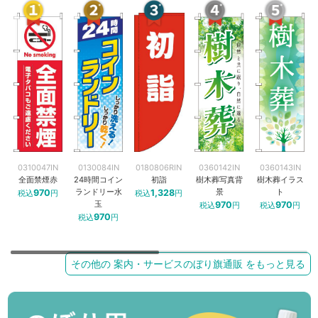
0310047IN
0130084IN
0180806RIN
0360142IN
0360143IN
全面禁煙赤
24時間コイン
初詣
樹木葬写真背
樹木葬イラス
ランドリー水
景
ト
970
1,328
税込
円
税込
円
玉
970
970
税込
円
税込
円
970
税込
円
その他の 案内・サービスのぼり旗通販 をもっと見る