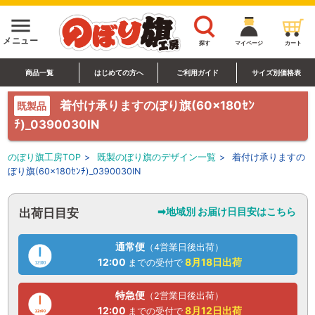
menu
メニュー
探す
マイページ
カート
商品一覧
はじめての方へ
ご利用ガイド
サイズ別価格表
着付け承りますのぼり旗(60×180ｾﾝ
既製品
ﾁ)_0390030IN
のぼり旗工房TOP
>
既製のぼり旗のデザイン一覧
>
着付け承りますの
ぼり旗(60×180ｾﾝﾁ)_0390030IN
➡地域別 お届け日目安はこちら
出荷日目安
通常便
（4営業日後出荷）
12:00
8月18日
出荷
までの受付で
特急便
（2営業日後出荷）
12:00
8月12日
出荷
までの受付で