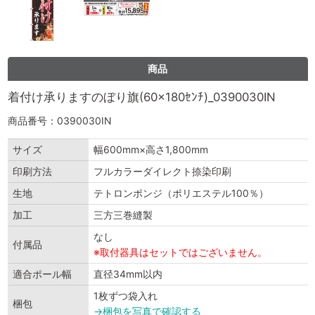
商品
着付け承りますのぼり旗(60×180ｾﾝﾁ)_0390030IN
商品番号：0390030IN
サイズ
幅600mm×高さ1,800mm
印刷方法
フルカラーダイレクト捺染印刷
生地
テトロンポンジ（ポリエステル100％）
加工
三方三巻縫製
なし
付属品
※取付器具はセットではございません。
適合ポール幅
直径34mm以内
1枚ずつ袋入れ
梱包
→梱包を写真で確認する