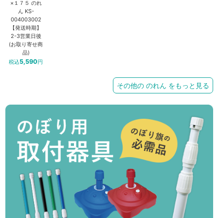
×１７５ のれ
ん KS-
004003002
【発送時期】
2-3営業日後
(お取り寄せ商
品)
5,590
税込
円
その他の のれん をもっと見る