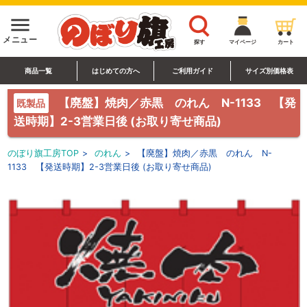
menu
メニュー
探す
マイページ
カート
商品一覧
はじめての方へ
ご利用ガイド
サイズ別価格表
【廃盤】焼肉／赤黒 のれん N-1133 【発
既製品
送時期】2-3営業日後 (お取り寄せ商品)
のぼり旗工房TOP
>
のれん
>
【廃盤】焼肉／赤黒 のれん N-
1133 【発送時期】2-3営業日後 (お取り寄せ商品)