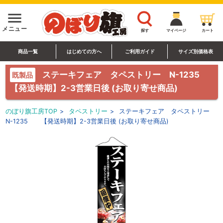
menu
メニュー
探す
マイページ
カート
商品一覧
はじめての方へ
ご利用ガイド
サイズ別価格表
ステーキフェア タペストリー N-1235
既製品
【発送時期】2-3営業日後 (お取り寄せ商品)
のぼり旗工房TOP
>
タペストリー
>
ステーキフェア タペストリー
N-1235 【発送時期】2-3営業日後 (お取り寄せ商品)