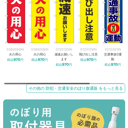
0380056IN
0380058IN
0720130IN
0720129IN
0210301IN
火の用心
火の用心
減速お願いし
飛び出し注意
交通事故0運
ます
動
970
970
970
税込
円
税込
円
税込
円
970
970
税込
円
税込
円
その他の 防犯・交通安全のぼり旗通販 をもっと見る