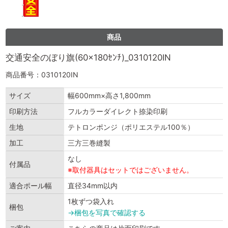
商品
交通安全のぼり旗(60×180ｾﾝﾁ)_0310120IN
商品番号：0310120IN
サイズ
幅600mm×高さ1,800mm
印刷方法
フルカラーダイレクト捺染印刷
生地
テトロンポンジ（ポリエステル100％）
加工
三方三巻縫製
なし
付属品
※取付器具はセットではございません。
適合ポール幅
直径34mm以内
1枚ずつ袋入れ
梱包
→梱包を写真で確認する