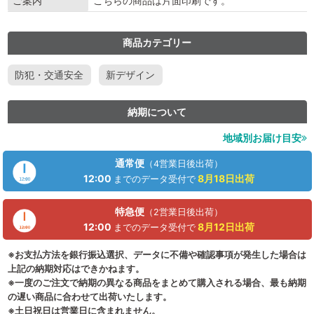
ご案内
こちらの商品は片面印刷です。
商品カテゴリー
防犯・交通安全
新デザイン
納期について
地域別お届け目安
通常便
（4営業日後出荷）
12:00
8月18日
出荷
までのデータ受付で
特急便
（2営業日後出荷）
12:00
8月12日
出荷
までのデータ受付で
※お支払方法を銀行振込選択、データに不備や確認事項が発生した場合は
上記の納期対応はできかねます。
※一度のご注文で納期の異なる商品をまとめて購入される場合、最も納期
の遅い商品に合わせて出荷いたします。
※土日祝日は営業日に含まれません。