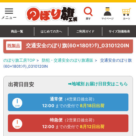
menu
メニュー
探す
マイページ
カート
商品一覧
はじめての方へ
ご利用ガイド
サイズ別価格表
交通安全のぼり旗(60×180ｾﾝﾁ)_0310120IN
既製品
のぼり旗工房TOP
>
防犯・交通安全のぼり旗通販
>
交通安全のぼり旗
(60×180ｾﾝﾁ)_0310120IN
➡地域別 お届け日目安はこちら
出荷日目安
通常便
（4営業日後出荷）
12:00
8月18日
出荷
までの受付で
特急便
（2営業日後出荷）
12:00
8月12日
出荷
までの受付で