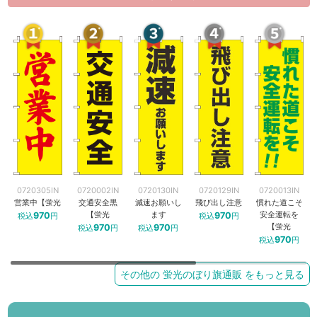
0720305IN
0720002IN
0720130IN
0720129IN
0720013IN
営業中【蛍光
交通安全黒
減速お願いし
飛び出し注意
慣れた道こそ
【蛍光
ます
安全運転を
970
970
税込
円
税込
円
【蛍光
970
970
税込
円
税込
円
970
税込
円
その他の 蛍光のぼり旗通販 をもっと見る