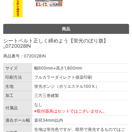
商品
シートベルト正しく締めよう【蛍光のぼり旗】
_0720028IN
商品番号：0720028IN
サイズ
幅600mm×高さ1,800mm
印刷方法
フルカラーダイレクト捺染印刷
生地
蛍光ポンジ（ポリエステル100％）
加工
三方三巻縫製
なし
付属品
※取付器具はセットではございません。
適合ポール幅
直径34mm以内
生地は蛍光色ですが、暗所で発光するものではご