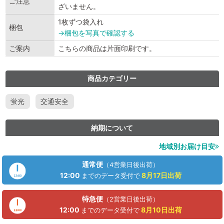
ご注意
ざいません。
1枚ずつ袋入れ
梱包
→梱包を写真で確認する
ご案内
こちらの商品は片面印刷です。
商品カテゴリー
蛍光
交通安全
納期について
地域別お届け目安
通常便
（4営業日後出荷）
12:00
8月17日
出荷
までのデータ受付で
特急便
（2営業日後出荷）
12:00
8月10日
出荷
までのデータ受付で