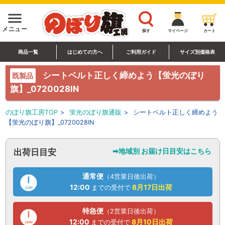
menu
メニュー
探す
マイページ
カート
商品一覧
はじめての方へ
ご利用ガイド
サイズ別価格表
シートベルト正しく締めよう【蛍光のぼり
既製品
旗】_0720028IN
のぼり旗工房TOP
>
蛍光のぼり旗通販
>
シートベルト正しく締めよう
【蛍光のぼり旗】_0720028IN
➡地域別 お届け日目安はこちら
出荷日目安
通常便
（4営業日後出荷）
12:00
8月17日
出荷
までの受付で
特急便
（2営業日後出荷）
12:00
8月10日
出荷
までの受付で