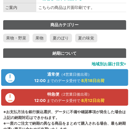
ご案内
こちらの商品は片面印刷です。
商品カテゴリー
果物・野菜
果物
夏のぼり
夏の味覚
納期について
地域別お届け目安
通常便
（4営業日後出荷）
12:00
8月18日
出荷
までのデータ受付で
特急便
（2営業日後出荷）
12:00
8月12日
出荷
までのデータ受付で
※お支払方法を銀行振込選択、データに不備や確認事項が発生した場合は
上記の納期対応はできかねます。
※一度のご注文で納期の異なる商品をまとめて購入される場合、最も納期