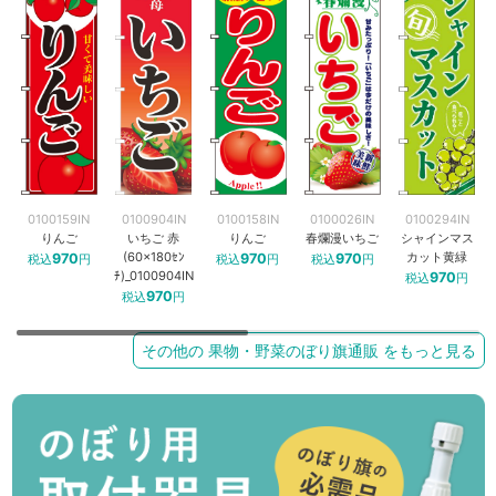
0100159IN
0100904IN
0100158IN
0100026IN
0100294IN
りんご
いちご 赤
りんご
春爛漫いちご
シャインマス
(60×180ｾﾝ
カット黄緑
970
970
970
税込
円
税込
円
税込
円
ﾁ)_0100904IN
970
税込
円
970
税込
円
その他の 果物・野菜のぼり旗通販 をもっと見る