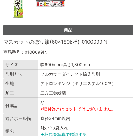
商品
マスカットのぼり旗(60×180ｾﾝﾁ)_0100099IN
商品番号：0100099IN
サイズ
幅600mm×高さ1,800mm
印刷方法
フルカラーダイレクト捺染印刷
生地
テトロンポンジ（ポリエステル100％）
加工
三方三巻縫製
なし
付属品
※取付器具はセットではございません。
適合ポール幅
直径34mm以内
1枚ずつ袋入れ
梱包
→梱包を写真で確認する