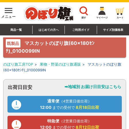
menu
メニュー
探す
マイページ
カート
商品一覧
はじめての方へ
ご利用ガイド
サイズ別価格表
マスカットのぼり旗(60×180ｾﾝ
既製品
ﾁ)_0100099IN
のぼり旗工房TOP
>
果物・野菜のぼり旗通販
>
マスカットのぼり旗
(60×180ｾﾝﾁ)_0100099IN
➡地域別 お届け日目安はこちら
出荷日目安
通常便
（4営業日後出荷）
12:00
8月18日
出荷
までの受付で
特急便
（2営業日後出荷）
12:00
8月12日
出荷
までの受付で