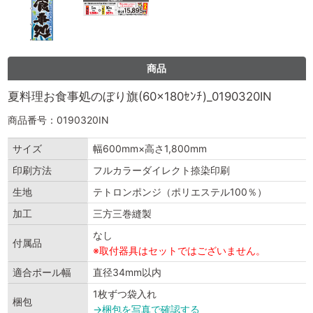
商品
夏料理お食事処のぼり旗(60×180ｾﾝﾁ)_0190320IN
商品番号：0190320IN
サイズ
幅600mm×高さ1,800mm
印刷方法
フルカラーダイレクト捺染印刷
生地
テトロンポンジ（ポリエステル100％）
加工
三方三巻縫製
なし
付属品
※取付器具はセットではございません。
適合ポール幅
直径34mm以内
1枚ずつ袋入れ
梱包
→梱包を写真で確認する