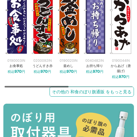
0190003IN
0200092IN
0190020IN
0040482IN
0190044IN
お食事処
うどんすき赤
釜めし
お持ち帰り
からあげ（唐
揚げ)
970
970
970
970
税込
円
税込
円
税込
円
税込
円
970
税込
円
その他の 和食のぼり旗通販 をもっと見る