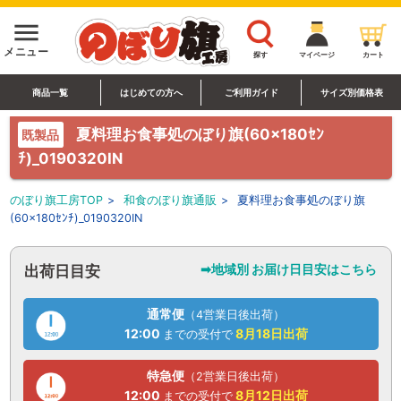
menu
メニュー
探す
マイページ
カート
商品一覧
はじめての方へ
ご利用ガイド
サイズ別価格表
夏料理お食事処のぼり旗(60×180ｾﾝ
既製品
ﾁ)_0190320IN
のぼり旗工房TOP
>
和食のぼり旗通販
>
夏料理お食事処のぼり旗
(60×180ｾﾝﾁ)_0190320IN
➡地域別 お届け日目安はこちら
出荷日目安
通常便
（4営業日後出荷）
12:00
8月18日
出荷
までの受付で
特急便
（2営業日後出荷）
12:00
8月12日
出荷
までの受付で