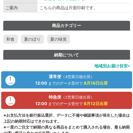
ご案内
こちらの商品は片面印刷です。
商品カテゴリー
和食
夏のぼり
夏の味覚
納期について
地域別お届け目安
通常便
（4営業日後出荷）
12:00
8月18日
出荷
までのデータ受付で
特急便
（2営業日後出荷）
12:00
8月12日
出荷
までのデータ受付で
※お支払方法を銀行振込選択、データに不備や確認事項が発生した場合は
上記の納期対応はできかねます。
※一度のご注文で納期の異なる商品をまとめて購入される場合、最も納期