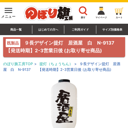
menu
メニュー
探す
マイページ
カート
商品一覧
はじめての方へ
ご利用ガイド
サイズ別価格表
９長デザイン提灯 居酒屋 白 N-9137
既製品
【発送時期】2-3営業日後 (お取り寄せ商品)
のぼり旗工房TOP
>
提灯（ちょうちん）
>
９長デザイン提灯 居酒
屋 白 N-9137 【発送時期】2-3営業日後 (お取り寄せ商品)