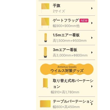
手旗
2サイズ
ゲートフラッグ
NEW
幅900×900mm他
1.5mエアー看板
高1,500mm×Φ500mm
3mエアー看板
高3,000mm×Φ800mm
Antivirus Goods
ウイルス対策グッズ
取り替え式布パーテーシ
ョン
幅910×高1,780mm
テーブルパーテーション
幅600×高450mm