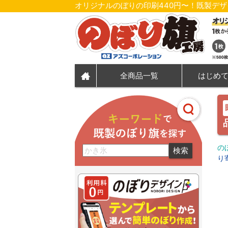
オリジナルのぼりの印刷440円〜！既製デ
全商品一覧
はじめ
の
検索
り