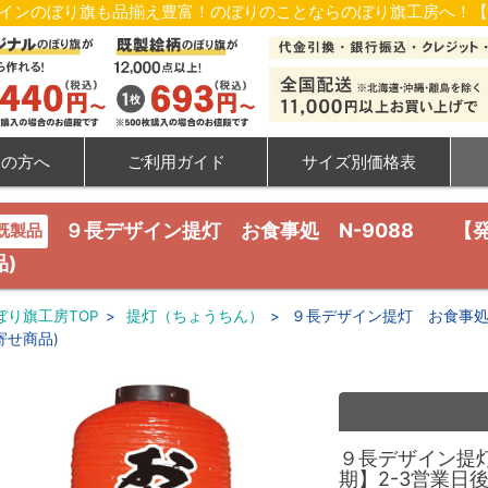
ザインのぼり旗も品揃え豊富！のぼりのことならのぼり旗工房へ！
ての方へ
ご利用ガイド
サイズ別価格表
９長デザイン提灯 お食事処 N-9088 【発
既製品
品)
ぼり旗工房TOP
>
提灯（ちょうちん）
>
９長デザイン提灯 お食事処 
寄せ商品)
９長デザイン提灯
期】2-3営業日後