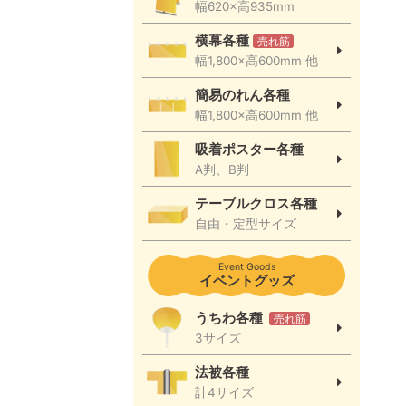
幅620×高935mm
横幕各種
売れ筋
幅1,800×高600mm 他
簡易のれん各種
幅1,800×高600mm 他
吸着ポスター各種
A判、B判
テーブルクロス各種
自由・定型サイズ
Event Goods
イベントグッズ
うちわ各種
売れ筋
3サイズ
法被各種
計4サイズ