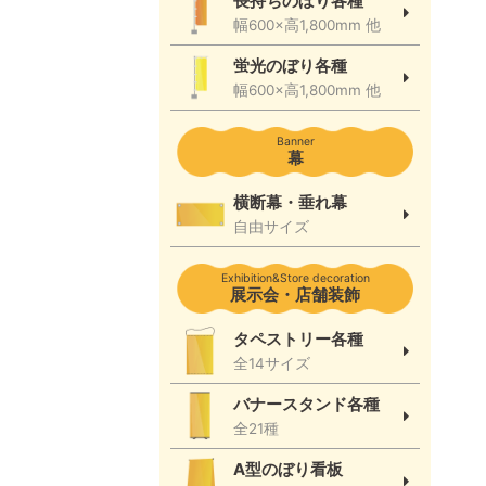
長持ちのぼり各種
幅600×高1,800mm 他
蛍光のぼり各種
幅600×高1,800mm 他
Banner
幕
横断幕・垂れ幕
自由サイズ
Exhibition&Store decoration
展示会・店舗装飾
タペストリー各種
全14サイズ
バナースタンド各種
全21種
A型のぼり看板