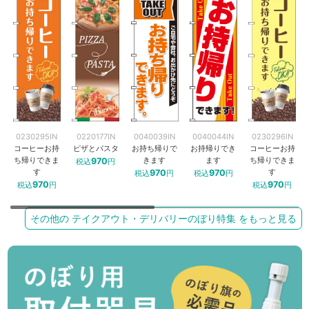
0230295IN
0220177IN
0040039IN
0040044IN
0230296IN
コーヒーお持
ピザとパスタ
お持ち帰りで
お持帰りでき
コーヒーお持
ち帰りできま
きます
ます
ち帰りできま
970
税込
円
す
す
970
970
税込
円
税込
円
970
970
税込
円
税込
円
その他の テイクアウト・デリバリーのぼり特集 をもっと見る