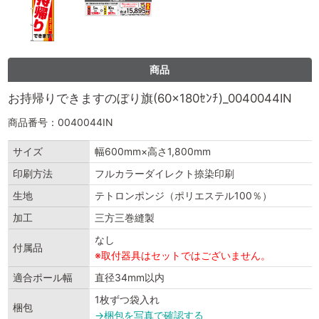
商品
お持帰りできますのぼり旗(60×180ｾﾝﾁ)_0040044IN
商品番号：0040044IN
サイズ
幅600mm×高さ1,800mm
印刷方法
フルカラーダイレクト捺染印刷
生地
テトロンポンジ（ポリエステル100％）
加工
三方三巻縫製
なし
付属品
※取付器具はセットではございません。
適合ポール幅
直径34mm以内
1枚ずつ袋入れ
梱包
→梱包を写真で確認する