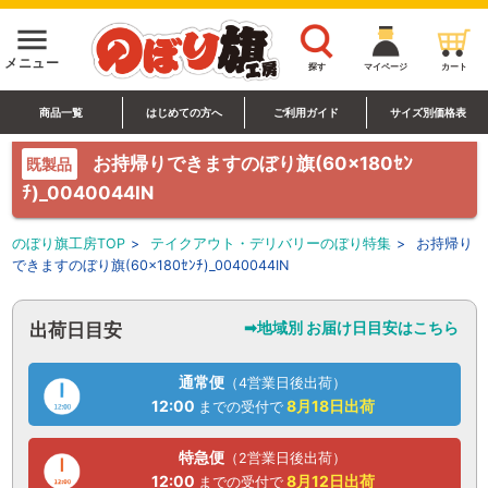
menu
メニュー
探す
マイページ
カート
商品一覧
はじめての方へ
ご利用ガイド
サイズ別価格表
お持帰りできますのぼり旗(60×180ｾﾝ
既製品
ﾁ)_0040044IN
のぼり旗工房TOP
>
テイクアウト・デリバリーのぼり特集
>
お持帰り
できますのぼり旗(60×180ｾﾝﾁ)_0040044IN
➡地域別 お届け日目安はこちら
出荷日目安
通常便
（4営業日後出荷）
12:00
8月18日
出荷
までの受付で
特急便
（2営業日後出荷）
12:00
8月12日
出荷
までの受付で