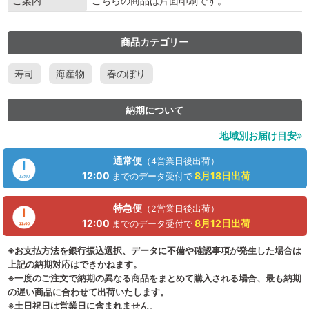
ご案内
こちらの商品は片面印刷です。
商品カテゴリー
寿司
海産物
春のぼり
納期について
地域別お届け目安
通常便
（4営業日後出荷）
12:00
8月18日
出荷
までのデータ受付で
特急便
（2営業日後出荷）
12:00
8月12日
出荷
までのデータ受付で
※お支払方法を銀行振込選択、データに不備や確認事項が発生した場合は
上記の納期対応はできかねます。
※一度のご注文で納期の異なる商品をまとめて購入される場合、最も納期
の遅い商品に合わせて出荷いたします。
※土日祝日は営業日に含まれません。