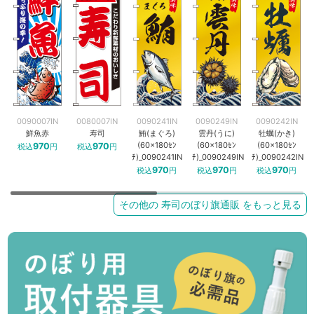
0090007IN
0080007IN
0090241IN
0090249IN
0090242IN
鮮魚赤
寿司
鮪(まぐろ)
雲丹(うに)
牡蠣(かき)
(60×180ｾﾝ
(60×180ｾﾝ
(60×180ｾﾝ
970
970
税込
円
税込
円
ﾁ)_0090241IN
ﾁ)_0090249IN
ﾁ)_0090242IN
970
970
970
税込
円
税込
円
税込
円
その他の 寿司のぼり旗通販 をもっと見る