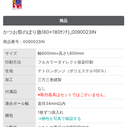
商品
かつお祭のぼり旗(60×180ｾﾝﾁ)_0090023IN
商品番号：0090023IN
サイズ
幅600mm×高さ1,800mm
印刷方法
フルカラーダイレクト捺染印刷
生地
テトロンポンジ（ポリエステル100％）
加工
三方三巻縫製
なし
付属品
※取付器具はセットではございません。
適合ポール幅
直径34mm以内
1枚ずつ袋入れ
梱包
→梱包を写真で確認する