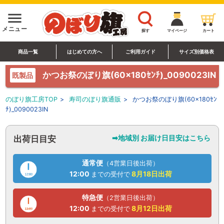
menu
メニュー
探す
マイページ
カート
商品一覧
はじめての方へ
ご利用ガイド
サイズ別価格表
かつお祭のぼり旗(60×180ｾﾝﾁ)_0090023IN
既製品
のぼり旗工房TOP
>
寿司のぼり旗通販
>
かつお祭のぼり旗(60×180ｾﾝ
ﾁ)_0090023IN
➡地域別 お届け日目安はこちら
出荷日目安
通常便
（4営業日後出荷）
12:00
8月18日
出荷
までの受付で
特急便
（2営業日後出荷）
12:00
8月12日
出荷
までの受付で